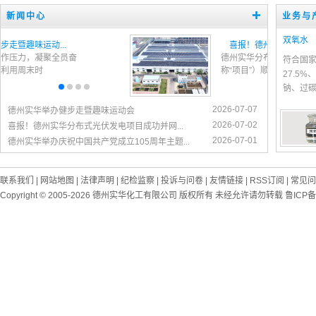
新闻中心
业务与
双氧水
德州实华举办健步走暨趣味运动...
为舒缓职工攻坚工作压力，凝聚全员奋
符合国家
进合力，公司工会利用周末时
27.5
钠、过碳
2026-07-07
德州实华举办健步走暨趣味运动会
2026-07-02
喜报！德州实华分布式光伏发电项目成功并网...
2026-07-01
德州实华举办庆祝中国共产党成立105周年主题...
联系我们
|
网站地图
|
法律声明
|
纪检监察
|
投诉与问卷
|
友情链接
|
RSS订阅
|
常见问
Copyright © 2005-2026
德州实华化工有限公司 版权所有 未经允许请勿转载 鲁ICP备09